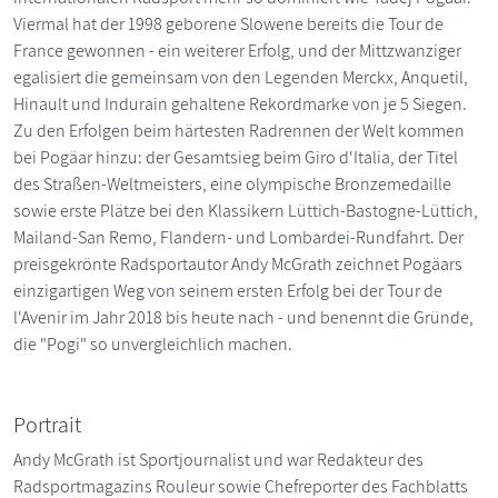
Viermal hat der 1998 geborene Slowene bereits die Tour de
France gewonnen - ein weiterer Erfolg, und der Mittzwanziger
egalisiert die gemeinsam von den Legenden Merckx, Anquetil,
Hinault und Indurain gehaltene Rekordmarke von je 5 Siegen.
Zu den Erfolgen beim härtesten Radrennen der Welt kommen
bei Pogäar hinzu: der Gesamtsieg beim Giro d'Italia, der Titel
des Straßen-Weltmeisters, eine olympische Bronzemedaille
sowie erste Plätze bei den Klassikern Lüttich-Bastogne-Lüttich,
Mailand-San Remo, Flandern- und Lombardei-Rundfahrt. Der
preisgekrönte Radsportautor Andy McGrath zeichnet Pogäars
einzigartigen Weg von seinem ersten Erfolg bei der Tour de
l'Avenir im Jahr 2018 bis heute nach - und benennt die Gründe,
die "Pogi" so unvergleichlich machen.
Portrait
Andy McGrath ist Sportjournalist und war Redakteur des
Radsportmagazins Rouleur sowie Chefreporter des Fachblatts