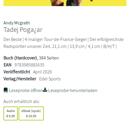
Andy Mcgrath
Tadej Poga¿ar
Der Beste | 4-maliger Tour-de-France-Sieger | Der erfolgreichste
Radsportler unserer Zeit. 21,1 cm / 13,9 cm / 4,1 cm ( B/H/T )
Buch (Hardcover)
, 384 Seiten
EAN
9783985881635
Veröffentlicht
April 2026
Verlag/Hersteller
Edel Sports
Leseprobe öffnen
Leseprobe herunterladen
Auch erhältlich als:
Audio
eBook (epub)
€
9,99
€
24,99