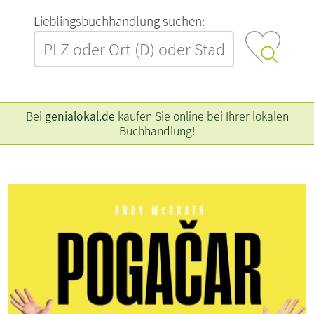
L‍i‍e‍b‍l‍i‍n‍g‍s‍b‍u‍c‍h‍h‍a‍n‍d‍l‍u‍n‍g‍ ‍s‍u‍c‍h‍e‍n‍:‍
Bei
genialokal.de
kaufen Sie online bei Ihrer lokalen
Buchhandlung!