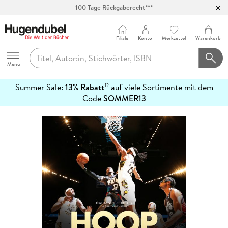
100 Tage Rückgaberecht***
Abholung in über 100 Filialen
Filiale
Konto
Merkzettel
Warenkorb
Hugendubel
Menu
Summer Sale:
13% Rabatt
auf viele Sortimente mit dem
12
mehr
Code
SOMMER13
erfahren