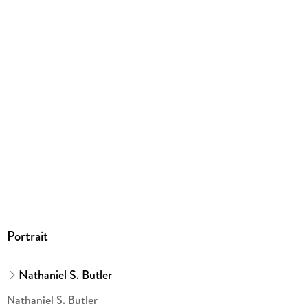
Herstelleradresse
Edel Verlagsgruppe GmbH, Neumühlen 17, 22763 Hamburg,
kontakt@edelverlagsgruppe.de
Portrait
Nathaniel S. Butler
Nathaniel S. Butler