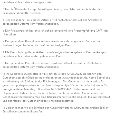
beziehen sich auf den vorherigen Preis.
Durch Öffnen der Leseprobe willigen Sie ein, dass Daten an den Anbieter der
3
Leseprobe übermittelt werden.
Der gebundene Preis dieses Artikels wird nach Ablauf des auf der Artikelseite
4
dargestellten Datums vom Verlag angehoben.
Der Preisvergleich bezieht sich auf die unverbindliche Preisempfehlung (UVP) des
5
Herstellers.
Der gebundene Preis dieses Artikels wurde vom Verlag gesenkt. Angaben zu
6
Preissenkungen beziehen sich auf den vorherigen Preis.
Die Preisbindung dieses Artikels wurde aufgehoben. Angaben zu Preissenkungen
7
beziehen sich auf den letzten gebundenen Preis.
Der gebundene Preis dieses Artikels wird nach Ablauf des auf der Artikelseite
8
dargestellten Datums vom Verlag angehoben.
Ihr Gutschein SOMMER13 gilt bis einschließlich 10.08.2026. Sie können den
12
Gutschein ausschließlich online einlösen unter www.hugendubel.de. Keine Bestellung
zur Abholung mit Zahlung in der Filiale möglich. Der Gutschein ist nicht gültig für
gesetzlich preisgebundene Artikel (deutschsprachige Bücher und eBooks) sowie für
preisgebundene Kalender, tolino shine (4016621130466), tolino select und das
Hugendubel Hörbuch Abo. Der Gutschein ist nicht mit anderen Gutscheinen und
Geschenkkarten kombinierbar. Eine Barauszahlung ist nicht möglich. Ein Weiterverkauf
und der Handel des Gutscheincodes sind nicht gestattet.
Leider können wir die Echtheit der Kundenbewertung aufgrund der großen Zahl an
15
Einzelbewertungen nicht prüfen.