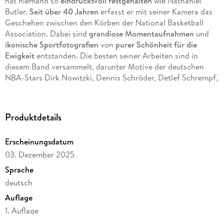
hat niemand so
eindrucksvoll festgehalten
wie Nathaniel
Butler.
Seit über 40 Jahren
erfasst er mit seiner Kamera das
Geschehen zwischen den Körben der National Basketball
Association. Dabei sind
grandiose Momentaufnahmen
und
ikonische Sportfotografien
von
purer Schönheit für die
Ewigkeit
entstanden. Die besten seiner Arbeiten sind in
diesem Band versammelt, darunter Motive der deutschen
NBA-Stars Dirk Nowitzki, Dennis Schröder, Detlef Schrempf,
Isaiah Hartenstein, Fritz und Moritz Wagner.
Der
bekannteste NBA-Fotograf Nathaniel S. Butler
Produktdetails
präsentiert seine besten Fotos im
Großformat
Viele
Aufnahmen der deutschen NBA-Stars:
Nowitzki,
Erscheinungsdatum
Schröder, Schrempf und von den Wagner-Brüdern
03. Dezember 2025
Das
Top-Weihnachtsgeschenk
für Fans
Sprache
deutsch
Auflage
1. Auflage